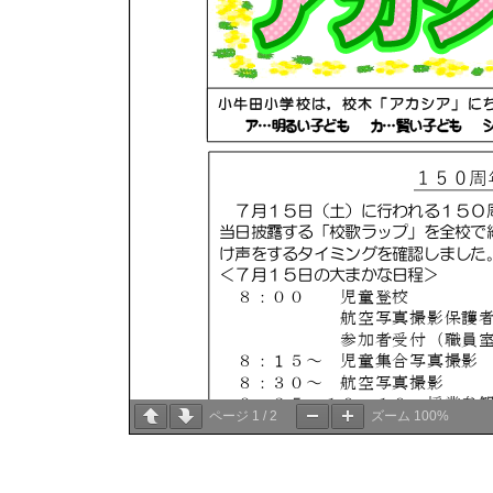
ページ
1
/
2
ズーム
100%