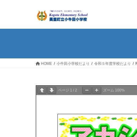
コ
ナ
ン
ビ
テ
ゲ
ン
ー
ツ
シ
へ
ョ
ス
ン
キ
に
ッ
移
HOME
小牛田小学校だより
令和５年度学校だより
プ
動
ページ
1
/
2
ズーム
100%