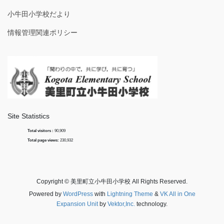
小牛田小学校だより
情報管理関連ポリシー
Site Statistics
Total visitors :
90,909
Total page views:
230,932
Copyright © 美里町立小牛田小学校 All Rights Reserved.
Powered by
WordPress
with
Lightning Theme
&
VK All in One
Expansion Unit
by
Vektor,Inc.
technology.