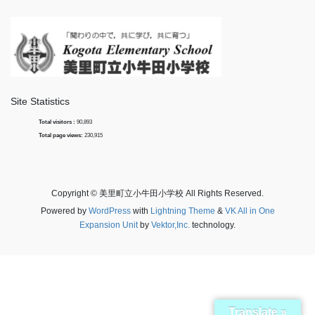
Site Statistics
Total visitors :
90,893
Total page views:
230,915
Copyright © 美里町立小牛田小学校 All Rights Reserved.
Powered by
WordPress
with
Lightning Theme
&
VK All in One
Expansion Unit
by
Vektor,Inc.
technology.
Translate »