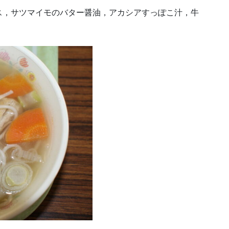
ス，サツマイモのバター醤油，アカシアすっぽこ汁，牛