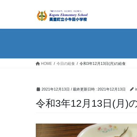
コ
ナ
ン
ビ
テ
ゲ
ン
ー
ツ
シ
へ
ョ
ス
ン
キ
に
ッ
移
HOME
今日の給食
令和3年12月13日(月)の給食
プ
動
2021年12月13日
/ 最終更新日時 :
2021年12月13日
i
令和3年12月13日(月)