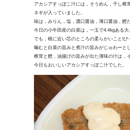
アカシアすっぽこ汁には，そうめん，干し椎
ネギが入っていました。
味は，みりん，塩，濃口醤油，薄口醤油，鰹
今日の小牛田産の白菜は，一玉で4.4kgある
でも，根に近い芯のところの柔らかいこと!び
噛むと白菜の旨みと煮汁の旨みがじゅわーと
椎茸と鰹，油揚げの旨みが出た薄味の汁は，
今日もおいしいアカシアすっぽこ汁でした。